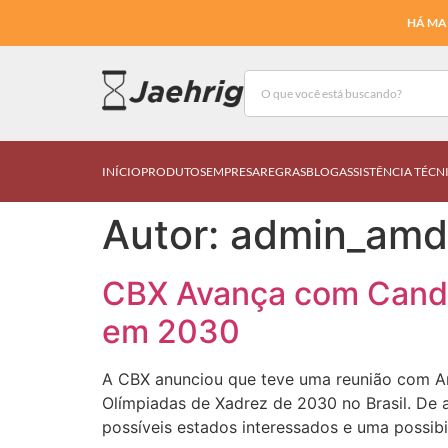
HÁ MAI
INÍCIO
PRODUTOS
EMPRESA
REGRAS
BLOG
ASSISTÊNCIA TÉCN
Autor:
admin_amd
CBX Avança com Candid
em 2030
A CBX anunciou que teve uma reunião com And
Olímpiadas de Xadrez de 2030 no Brasil. De
possíveis estados interessados e uma possib