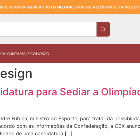
S DE 30 ANOS FABRICANDO OS MELHORES JOGOS E RELÓGIOS DE XADREZ DO
ICA
LOJISTAS
FALE CONOSCO
esign
atura para Sediar a Olimpíad
ré Fufuca, ministro do Esporte, para tratar da possibilid
 acordo com as informações da Confederação, a CBX anunc
ilidade de uma candidatura […]