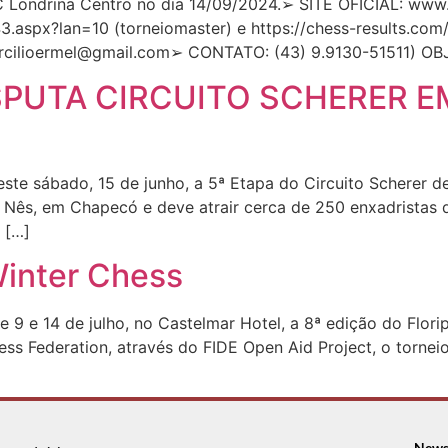
C Londrina Centro no dia 14/09/2024.➢ SITE OFICIAL: ww
.aspx?lan=10 (torneiomaster) e https://chess-results.com/
rcilioermel@gmail.com
➢ CONTATO: (43) 9.9130-51511) OB
PUTA CIRCUITO SCHERER E
ste sábado, 15 de junho, a 5ª Etapa do Circuito Scherer 
e Nês, em Chapecó e deve atrair cerca de 250 enxadristas d
 […]
Winter Chess
e 14 de julho, no Castelmar Hotel, a 8ª edição do Florip
hess Federation, através do FIDE Open Aid Project, o torn
News