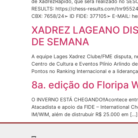
de XadrezRápido, que será realizado no SES
RESULTS: https://chess-results.com/tnr955243
CBX: 7658/24➢ ID FIDE: 377105➢ E-MAIL:
he
XADREZ LAGEANO DIS
DE SEMANA
A equipe Lages Xadrez Clube/FME disputa, ne
Centro de Cultura e Eventos Plínio Arlindo d
Pontos no Ranking Internacional e a liderança
8a. edição do Floripa 
O INVERNO ESTÁ CHEGANDO!!Acontece entre 9 
Atacadista e apoio da FIDE – International C
IM/WIM, além de distrubuir R$ 25.000 em […]