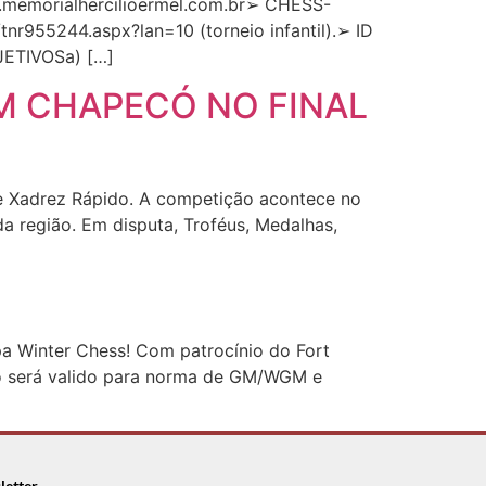
w.memorialhercilioermel.com.br➢ CHESS-
tnr955244.aspx?lan=10 (torneio infantil).➢ ID
JETIVOSa) […]
M CHAPECÓ NO FINAL
de Xadrez Rápido. A competição acontece no
a região. Em disputa, Troféus, Medalhas,
a Winter Chess! Com patrocínio do Fort
eio será valido para norma de GM/WGM e
letter