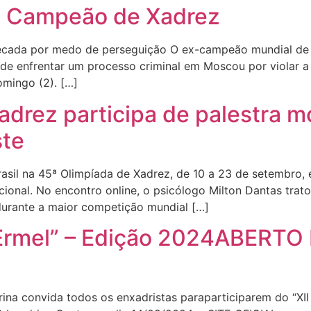
e Campeão de Xadrez
cada por medo de perseguição O ex-campeão mundial de x
 enfrentar um processo criminal em Moscou por violar a l
omingo (2). […]
xadrez participa de palestra m
ste
rasil na 45ª Olimpíada de Xadrez, de 10 a 23 de setembro,
acional. No encontro online, o psicólogo Milton Dantas tra
durante a maior competição mundial […]
o Ermel” – Edição 2024ABERT
rina convida todos os enxadristas paraparticiparem do “XII