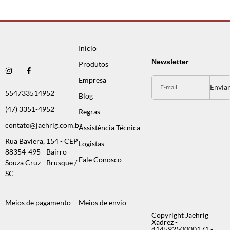
Início
Newsletter
Produtos
Empresa
Envia
554733514952
Blog
(47) 3351-4952
Regras
contato@jaehrig.com.br
Assistência Técnica
Rua Baviera, 154 - CEP
Logistas
88354-495 - Bairro
Fale Conosco
Souza Cruz - Brusque /
SC
Meios de pagamento
Meios de envio
Copyright Jaehrig
Xadrez -
41459250000171 -